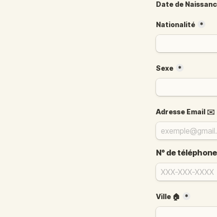
Date de Naissan
Nationalité
*
Sexe
*
Adresse
 Email ✉️
N° de téléphon
Ville 🏠
*