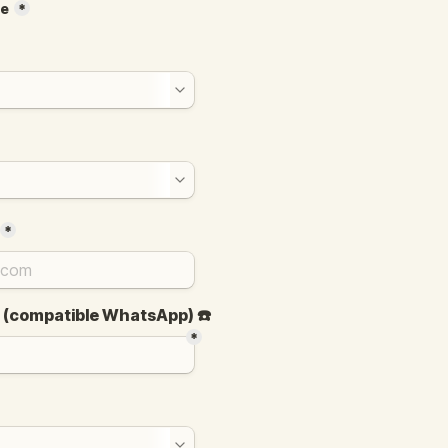
ce
*
*
e (compatible WhatsApp) ☎️
*