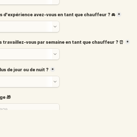
 d'expérience avez-vous en tant que chauffeur ? 🚘
*
 travaillez-vous par semaine en tant que chauffeur ? ⏰
*
us de jour ou de nuit ?
*
ge 🎁