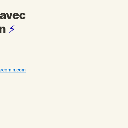
avec 
n 
⚡
recomin.com